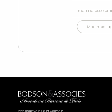
Mon messa
222 Boulevard Saint Germain