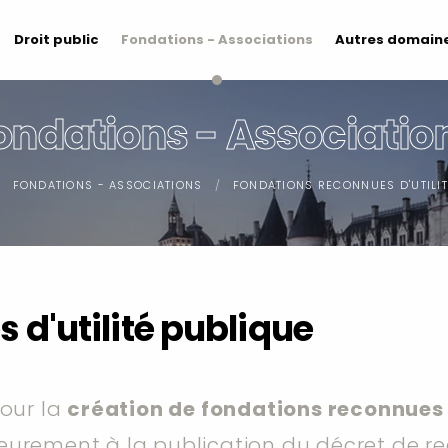
Droit public
Fondations - Associations
Autres domaine
ondations - Associatio
FONDATIONS - ASSOCIATIONS
FONDATIONS RECONNUES D'UTILIT
 d'utilité publique
our la
création de fondations reconnues 
rieurement à la publication du décret de 